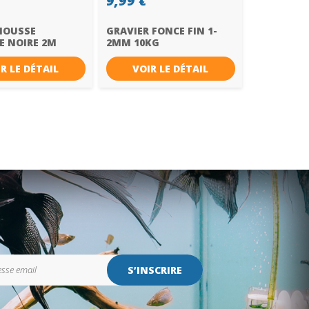
9,99 €
MOUSSE
GRAVIER FONCE FIN 1-
E NOIRE 2M
2MM 10KG
R LE DÉTAIL
VOIR LE DÉTAIL
S’INSCRIRE