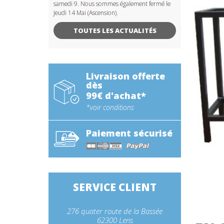
samedi 9. Nous sommes également fermé le
Jeudi 14 Mai (Ascension).
TOUTES LES ACTUALITÉS
Livraison offerte
dès
99€ d'achat*
*voir conditions
Paiement sécurisé
SERVICE CLIENT
276 quater route de la Bassée
62300 Lens