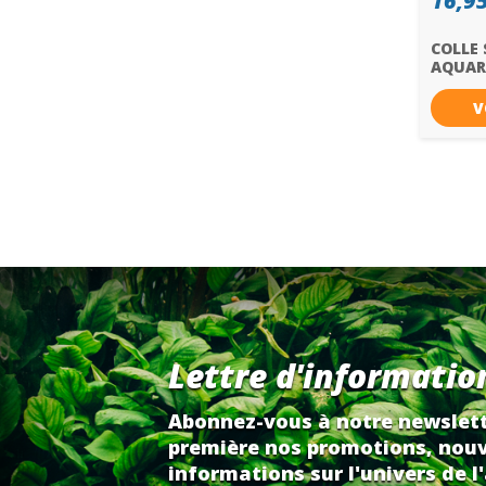
16,95
COLLE 
AQUAR
300CC..
V
Lettre d'informatio
Abonnez-vous à notre newslett
première nos promotions, nouv
informations sur l'univers de l'