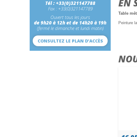
EN 
Tél : +33(0)321147788
Fax : +33(0)321147789
Table mét
Ouvert tous les jours
de 9h20 à 12h et de 14h20 à 19h
Peinture l
(fermé le dimanche et lundi matin)
CONSULTEZ LE PLAN D’ACCÈS
NOU