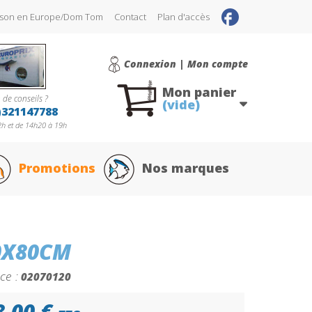
raison en Europe/Dom Tom
Contact
Plan d'accès
Connexion | Mon compte
Mon panier
 de conseils ?
(vide)
)321147788
h et de 14h20 à 19h
Promotions
Nos marques
0X80CM
ce :
02070120
8,00 €