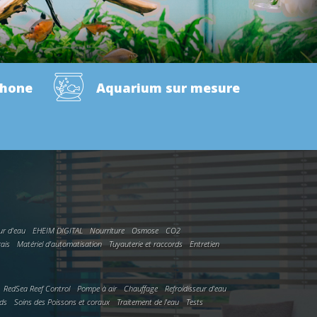
phone
Aquarium sur mesure
ur d'eau
EHEIM DIGITAL
Nourriture
Osmose
CO2
rais
Matériel d'automatisation
Tuyauterie et raccords
Entretien
RedSea Reef Control
Pompe à air
Chauffage
Refroidisseur d'eau
rds
Soins des Poissons et coraux
Traitement de l'eau
Tests