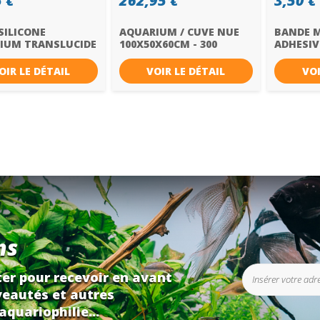
 €
262,95 €
3,50 €
SILICONE
AQUARIUM / CUVE NUE
BANDE 
IUM TRANSLUCIDE
100X50X60CM - 300
ADHESIV
.
LITRES
OIR LE DÉTAIL
VOIR LE DÉTAIL
VOI
ns
er pour recevoir en avant
eautés et autres
aquariophilie...