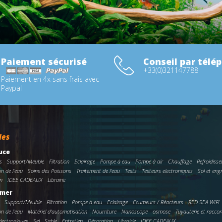
Paiement sécurisé
Conseil par télé
+33(0)321147788
Paiement en 4x sans frais avec
Paypal
ies
uce
s
Support/Meuble
Filtration
Eclairage
Pompe à eau
Pompe à air
Chauffage
Refroidisse
on de l'eau
Soins des Poissons
Traitement de l'eau
Tests
Testeurs electroniques
Sol et eng
n
IDEE CADEAUX
Librairie
 mer
Support/Meuble
Filtration
Pompe à eau
Eclairage
Ecumeurs / Réacteurs
RED SEA WIFI
on de l'eau
Matériel d'automatisation
Nourriture
Nanoscope
osmose
Tuyauterie et racco
electroniques
Sel
Sable
Entretien
Décoration
Librairie
IDEE CADEAUX