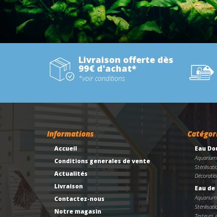
Livraison offerte dès
99€ d'achat*
*voir conditions
Informations
Catégor
Accueil
Eau Do
Aquarium
Conditions generales de vente
Stérilisati
Actualités
Décoratio
Livraison
Eau de
Aquarium
Contactez-nous
Stérilisati
Notre magasin
Testeurs 