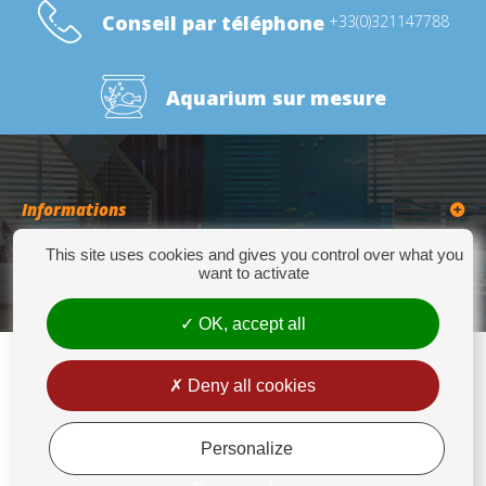
Conseil par téléphone
+33(0)321147788
Aquarium sur mesure
Informations
This site uses cookies and gives you control over what you
Catégories
want to activate
OK, accept all
Deny all cookies
Europrix
276 Quater Route de la Bassée - 62300 LENS - Tél : +33(0)3 21 14 77 88 - Fax:
+33(0)3 21 14 77 89 - europrix@wanadoo.fr
Personalize
Mentions légales