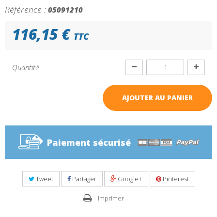
Référence :
05091210
116,15 €
TTC
Quantité
AJOUTER AU PANIER
Paiement sécurisé
Tweet
Partager
Google+
Pinterest
Imprimer