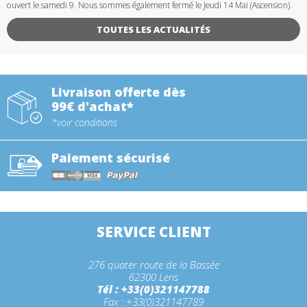
ouvert le samedi 9. Nous sommes également fermé le Jeudi 14 Mai (Ascension).
TOUTES LES ACTUALITÉS
Livraison offerte dès
99€ d'achat*
*voir conditions
Paiement sécurisé
SERVICE CLIENT
276 quater route de la Bassée
62300 Lens
Tél : +33(0)321147788
Fax : +33(0)321147789