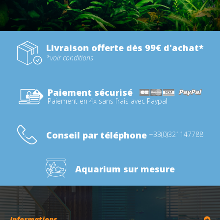
Livraison offerte dès 99€ d'achat*
*voir conditions
Paiement sécurisé
Paiement en 4x sans frais avec Paypal
Conseil par téléphone
+33(0)321147788
Aquarium sur mesure
Informations