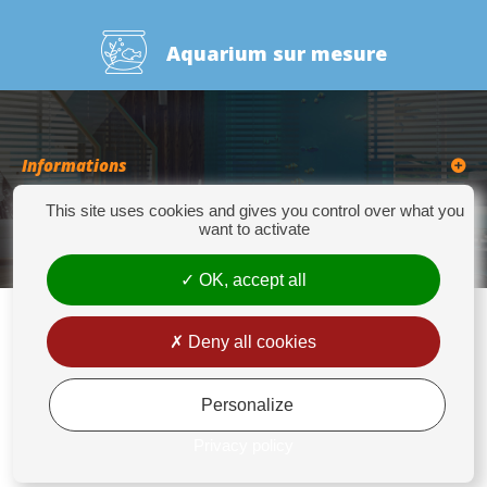
Aquarium sur mesure
Informations
This site uses cookies and gives you control over what you
Catégories
want to activate
OK, accept all
Deny all cookies
Europrix
276 Quater Route de la Bassée - 62300 LENS - Tél : +33(0)3 21 14 77 88 - Fax:
+33(0)3 21 14 77 89 - europrix@wanadoo.fr
Personalize
Mentions légales
Privacy policy
Conditions générales de vente