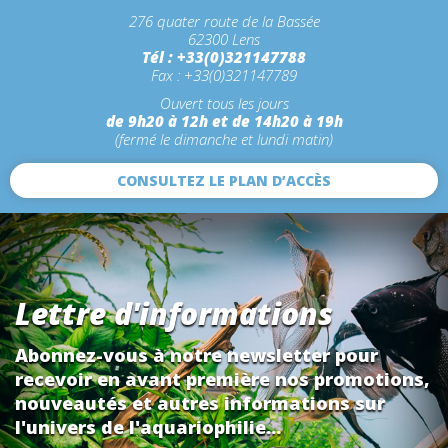
276 quater route de la Bassée
62300 Lens
Tél : +33(0)321147788
Fax : +33(0)321147789
Ouvert tous les jours
de 9h20 à 12h et de 14h20 à 19h
(fermé le dimanche et lundi matin)
CONSULTEZ LE PLAN D’ACCÈS
Lettre d'informations
Abonnez-vous à notre newsletter pour
recevoir en avant première nos promotions,
nouveautés et autres informations sur
l'univers de l'aquariophilie...