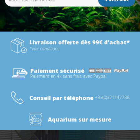
Livraison offerte dès 99€ d'achat*
*voir conditions
Paiement sécurisé
Paiement en 4x sans frais avec Paypal
Conseil par téléphone
+33(0)321147788
Aquarium sur mesure