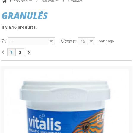
Eau de mer
Nourriture
Granulés
GRANULÉS
Il y a 16 produits.
Tri
Montrer
par page
--
15
1
2