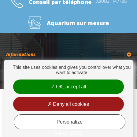
Conseil par téléphone
+33(0)321147788
Aquarium sur mesure
Informations
This site uses cookies and gives you control over what you
Catégories
want to activate
OK, accept all
Deny all cookies
Europrix
276 Quater Route de la Bassée - 62300 LENS - Tél : +33(0)3 21 14 77 88 - Fax:
+33(0)3 21 14 77 89 - europrix@wanadoo.fr
Personalize
Mentions légales
Privacy policy