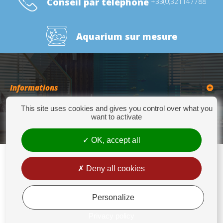
Conseil par téléphone
+33(0)321147788
Aquarium sur mesure
Informations
This site uses cookies and gives you control over what you
Catégories
want to activate
OK, accept all
Deny all cookies
Europrix
276 Quater Route de la Bassée - 62300 LENS - Tél : +33(0)3 21 14 77 88 - Fax:
+33(0)3 21 14 77 89 - europrix@wanadoo.fr
Personalize
Mentions légales
Privacy policy