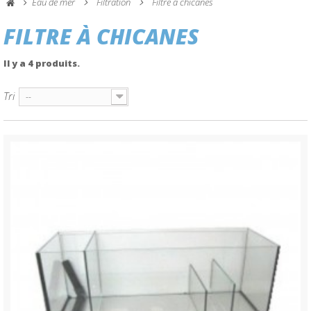
Eau de mer
Filtration
Filtre à chicanes
FILTRE À CHICANES
Il y a 4 produits.
Tri
--