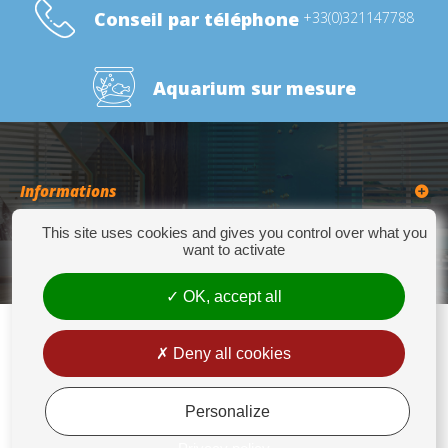
Conseil par téléphone
+33(0)321147788
Aquarium sur mesure
Informations
This site uses cookies and gives you control over what you
Catégories
want to activate
OK, accept all
Deny all cookies
Europrix
276 Quater Route de la Bassée - 62300 LENS - Tél : +33(0)3 21 14 77 88 - Fax:
+33(0)3 21 14 77 89 - europrix@wanadoo.fr
Personalize
Mentions légales