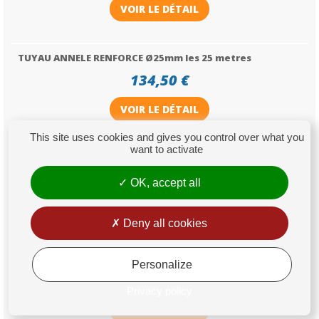
VOIR LE DÉTAIL
TUYAU ANNELE RENFORCE Ø25mm les 25 metres
134,50 €
VOIR LE DÉTAIL
This site uses cookies and gives you control over what you
want to activate
TUYAU ANNELE RENFORCE Ø30mm les 25 metres
149,00 €
OK, accept all
VOIR LE DÉTAIL
Deny all cookies
TUYAU ANNELE RENFORCE Ø40mm les 25 metres
Personalize
204,00 €
Privacy policy
VOIR LE DÉTAIL