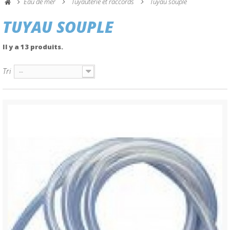
Eau de mer
Tuyauterie et raccords
Tuyau souple
TUYAU SOUPLE
Il y a 13 produits.
Tri
--