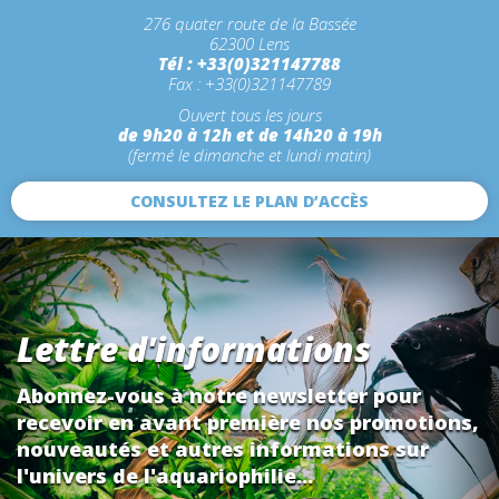
276 quater route de la Bassée
62300 Lens
Tél : +33(0)321147788
Fax : +33(0)321147789
Ouvert tous les jours
de 9h20 à 12h et de 14h20 à 19h
(fermé le dimanche et lundi matin)
CONSULTEZ LE PLAN D’ACCÈS
Lettre d'informations
Abonnez-vous à notre newsletter pour
recevoir en avant première nos promotions,
nouveautés et autres informations sur
l'univers de l'aquariophilie...