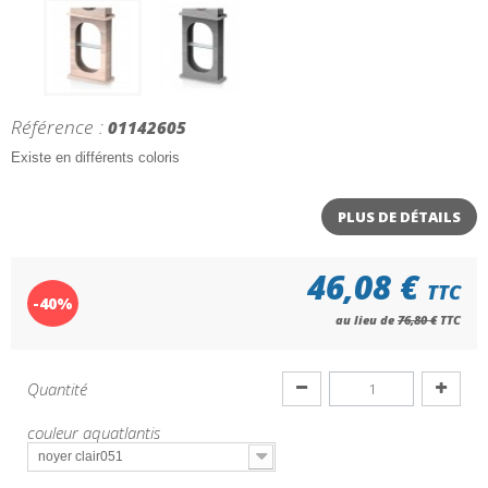
Référence :
01142605
Existe en différents coloris
PLUS DE DÉTAILS
46,08 €
TTC
-40%
au lieu de
76,80 €
TTC
Quantité
couleur aquatlantis
noyer clair051