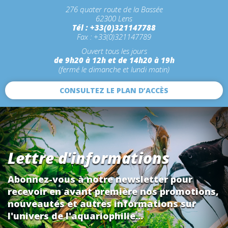
276 quater route de la Bassée
62300 Lens
Tél : +33(0)321147788
Fax : +33(0)321147789
Ouvert tous les jours
de 9h20 à 12h et de 14h20 à 19h
(fermé le dimanche et lundi matin)
CONSULTEZ LE PLAN D’ACCÈS
Lettre d'informations
Abonnez-vous à notre newsletter pour
recevoir en avant première nos promotions,
nouveautés et autres informations sur
l'univers de l'aquariophilie...