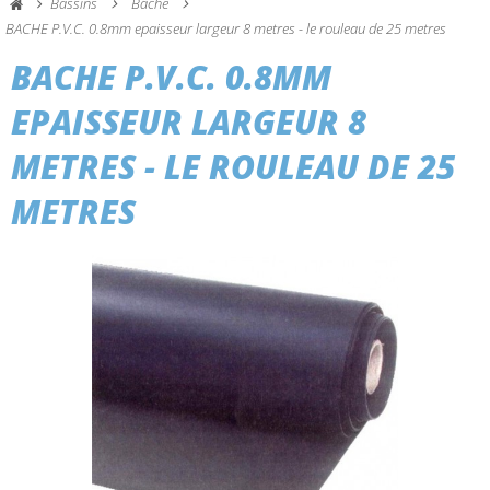
Bassins
Bâche
BACHE P.V.C. 0.8mm epaisseur largeur 8 metres - le rouleau de 25 metres
BACHE P.V.C. 0.8MM
EPAISSEUR LARGEUR 8
METRES - LE ROULEAU DE 25
METRES