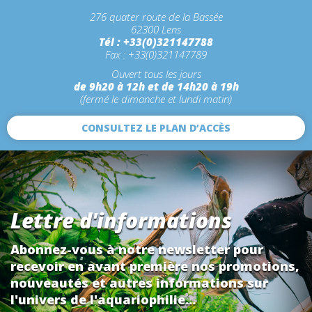
276 quater route de la Bassée
62300 Lens
Tél : +33(0)321147788
Fax : +33(0)321147789
Ouvert tous les jours
de 9h20 à 12h et de 14h20 à 19h
(fermé le dimanche et lundi matin)
CONSULTEZ LE PLAN D’ACCÈS
Lettre d'informations
Abonnez-vous à notre newsletter pour
recevoir en avant première nos promotions,
nouveautés et autres informations sur
l'univers de l'aquariophilie...