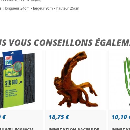
 : longueur 24cm - largeur 9cm - hauteur 25cm
S VOUS CONSEILLONS ÉGALEM
 €
18,75 €
10,10 
 JUWEL 50X60CM
IMMITATION RACINE DE
IMMITA