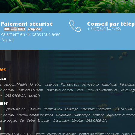
Paiement sécurisé
Conseil par télé
+33(0)321147788
Paiement en 4x sans frais avec
Paypal
ies
uce
s
Support/Meuble
Filtration
Eclairage
Pompe à eau
Pompe à air
Chauffage
Refroidisse
on de l'eau
Soins des Poissons
Traitement de l'eau
Tests
Testeurs electroniques
Sol et eng
n
IDEE CADEAUX
Librairie
 mer
Support/Meuble
Filtration
Pompe à eau
Eclairage
Ecumeurs / Réacteurs
RED SEA WIFI
on de l'eau
Matériel d'automatisation
Nourriture
Nanoscope
osmose
Tuyauterie et racco
electroniques
Sel
Sable
Entretien
Décoration
Librairie
IDEE CADEAUX
s
Aquatiques AQUAFLEUR
Plantes Aquatiques de devant
Plantes aquatiques de milieu
plantes a