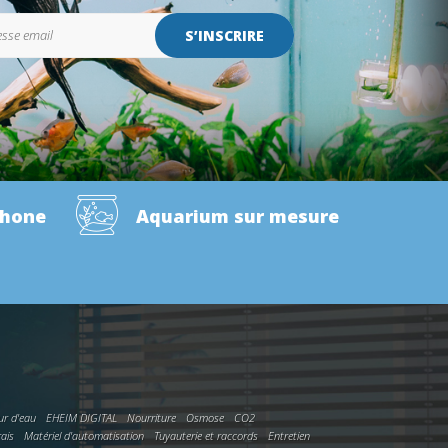
S’INSCRIRE
phone
Aquarium sur mesure
ur d'eau
EHEIM DIGITAL
Nourriture
Osmose
CO2
rais
Matériel d'automatisation
Tuyauterie et raccords
Entretien