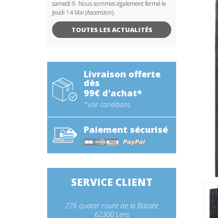
samedi 9. Nous sommes également fermé le
Jeudi 14 Mai (Ascension).
TOUTES LES ACTUALITÉS
Livraison offerte
dès
99€ d'achat*
*voir conditions
Paiement sécurisé
SERVICE CLIENT
276 quater route de la Bassée
62300 Lens