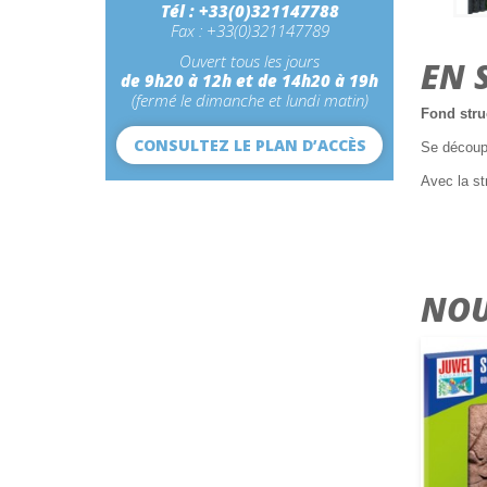
Tél : +33(0)321147788
Fax : +33(0)321147789
Ouvert tous les jours
EN 
de 9h20 à 12h et de 14h20 à 19h
(fermé le dimanche et lundi matin)
Fond stru
CONSULTEZ LE PLAN D’ACCÈS
Se découpe 
Avec la st
NOU