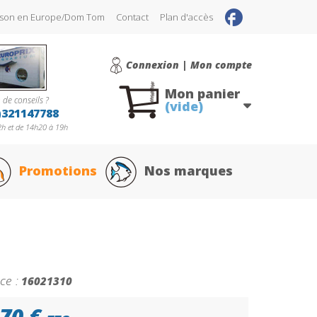
raison en Europe/Dom Tom
Contact
Plan d'accès
Connexion | Mon compte
Mon panier
 de conseils ?
(vide)
)321147788
h et de 14h20 à 19h
Promotions
Nos marques
ce :
16021310
70 €