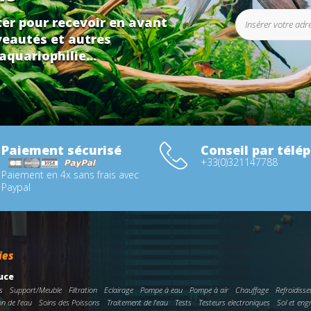
er pour recevoir en avant
eautés et autres
aquariophilie...
Paiement sécurisé
Conseil par télé
+33(0)321147788
Paiement en 4x sans frais avec
Paypal
ies
uce
s
Support/Meuble
Filtration
Eclairage
Pompe à eau
Pompe à air
Chauffage
Refroidisse
on de l'eau
Soins des Poissons
Traitement de l'eau
Tests
Testeurs electroniques
Sol et eng