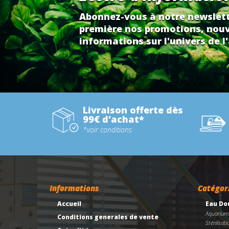
Abonnez-vous à notre newslett
première nos promotions, nouv
informations sur l'univers de l'
Livraison offerte dès
99€ d'achat*
*voir conditions
Informations
Catégor
Accueil
Eau Do
Aquarium
Conditions generales de vente
Stérilisati