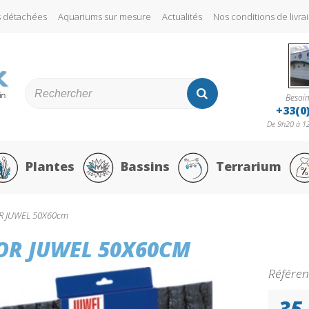
s détachées
Aquariums sur mesure
Actualités
Nos conditions de liv
Besoin
+33(0
De 9h20 à 12
Plantes
Bassins
Terrarium
R JUWEL 50X60cm
OR JUWEL 50X60CM
Référen
35,