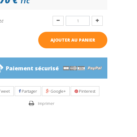
TTC
té
AJOUTER AU PANIER
Paiement sécurisé
Tweet
Partager
Google+
Pinterest
Imprimer