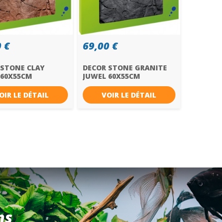
 €
69,00 €
 STONE CLAY
DECOR STONE GRANITE
 60X55CM
JUWEL 60X55CM
OIR LE DÉTAIL
VOIR LE DÉTAIL
ns