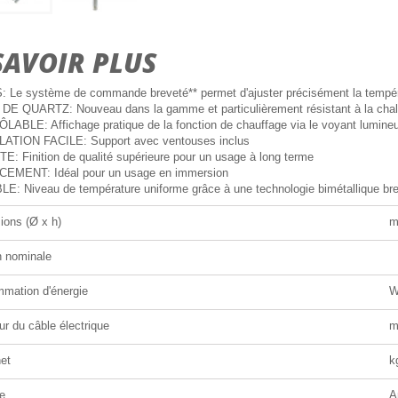
SAVOIR PLUS
 Le système de commande breveté** permet d'ajuster précisément la tempéra
E QUARTZ: Nouveau dans la gamme et particulièrement résistant à la chale
ABLE: Affichage pratique de la fonction de chauffage via le voyant lumineu
ATION FACILE: Support avec ventouses inclus
: Finition de qualité supérieure pour un usage à long terme
EMENT: Idéal pour un usage en immersion
E: Niveau de température uniforme grâce à une technologie bimétallique br
ions (Ø x h)
n nominale
mation d'énergie
r du câble électrique
et
k
e
A