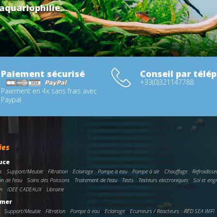
aquariophilie...
Paiement sécurisé
Conseil par télé
+33(0)321147788
Paiement en 4x sans frais avec
Paypal
ies
uce
s
Support/Meuble
Filtration
Eclairage
Pompe à eau
Pompe à air
Chauffage
Refroidisse
on de l'eau
Soins des Poissons
Traitement de l'eau
Tests
Testeurs electroniques
Sol et eng
n
IDEE CADEAUX
Librairie
 mer
Support/Meuble
Filtration
Pompe à eau
Eclairage
Ecumeurs / Réacteurs
RED SEA WIFI