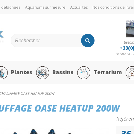
s détachées
Aquariums sur mesure
Actualités
Nos conditions de liv
Besoin
+33(0
De 9h20 à 12
Plantes
Bassins
Terrarium
CHAUFFAGE OASE HEATUP 200W
UFFAGE OASE HEATUP 200W
Référen
36,