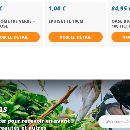
€
1,00 €
84,95 
OMETRE VERRE +
EPUISETTE 10CM
OASE BI
USE
100 FILT
OIR LE DÉTAIL
VOIR LE DÉTAIL
VOI
ns
er pour recevoir en avant
eautés et autres