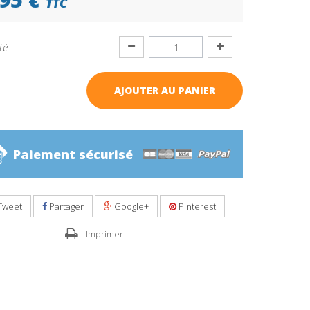
TTC
té
AJOUTER AU PANIER
Paiement sécurisé
Tweet
Partager
Google+
Pinterest
Imprimer