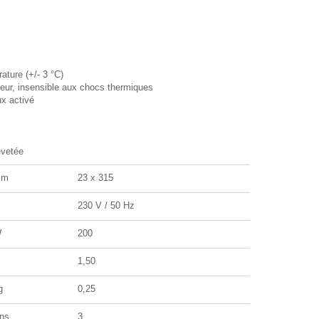
ture (+/- 3 °C)
ur, insensible aux chocs thermiques
x activé
evetée
mm
23 x 315
230 V / 50 Hz
W
200
m
1,50
g
0,25
ns
3