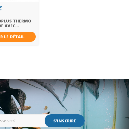
€
OPLUS THERMO
RE AVEC...
R LE DÉTAIL
S’INSCRIRE