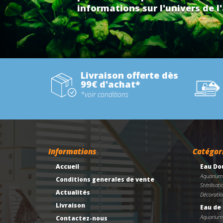
informations sur l'univers de l'
Livraison offerte dès
99€ d'achat*
*voir conditions
Informations
Catégor
Accueil
Eau Do
Aquarium
Conditions generales de vente
Stérilisati
Actualités
Décoratio
Livraison
Eau de
Aquarium
Contactez-nous