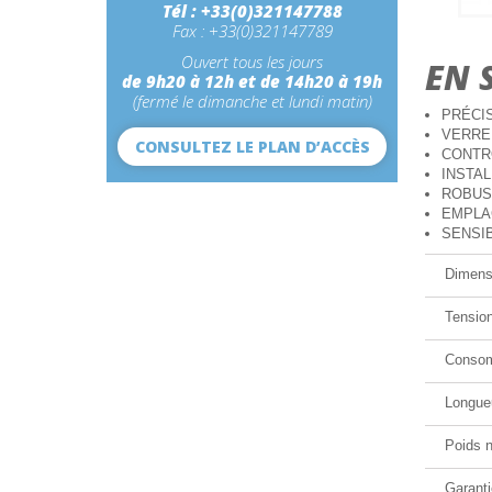
Tél : +33(0)321147788
Fax : +33(0)321147789
Ouvert tous les jours
EN 
de 9h20 à 12h et de 14h20 à 19h
(fermé le dimanche et lundi matin)
PRÉCIS:
VERRE D
CONSULTEZ LE PLAN D’ACCÈS
CONTRÔL
INSTALL
ROBUSTE
EMPLAC
SENSIBL
Dimens
Tensio
Consom
Longueu
Poids n
Garanti