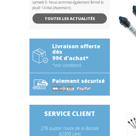
samedi 9. Nous sommes également fermé le
Jeudi 14 Mai (Ascension).
TOUTES LES ACTUALITÉS
Livraison offerte
dès
99€ d'achat*
*voir conditions
Paiement sécurisé
SERVICE CLIENT
276 quater route de la Bassée
62300 Lens