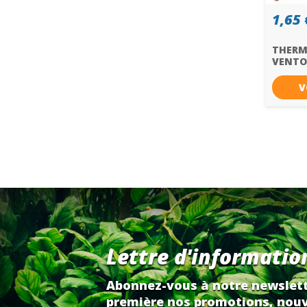
1,65 
THERM
VENTO
V
Lettre d'informatio
Abonnez-vous à notre newslett
première nos promotions, nouv