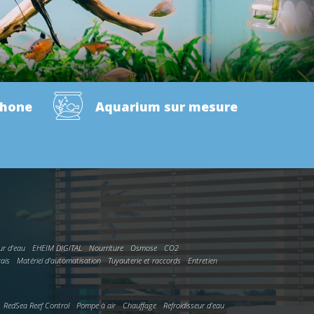
phone
Aquarium sur mesure
ur d'eau
EHEIM DIGITAL
Nourriture
Osmose
CO2
rais
Matériel d'automatisation
Tuyauterie et raccords
Entretien
RedSea Reef Control
Pompe à air
Chauffage
Refroidisseur d'eau