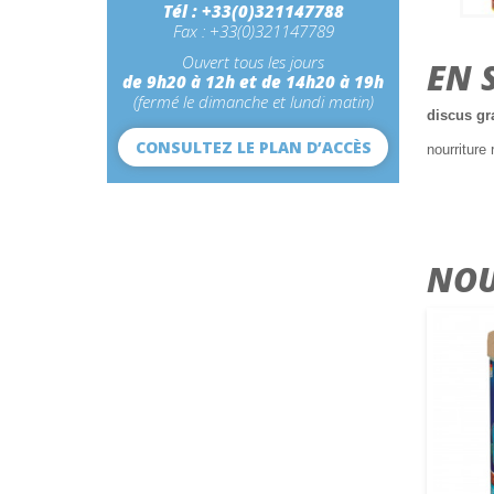
Tél : +33(0)321147788
Fax : +33(0)321147789
Ouvert tous les jours
EN 
de 9h20 à 12h et de 14h20 à 19h
(fermé le dimanche et lundi matin)
discus gr
CONSULTEZ LE PLAN D’ACCÈS
nourriture
NOU