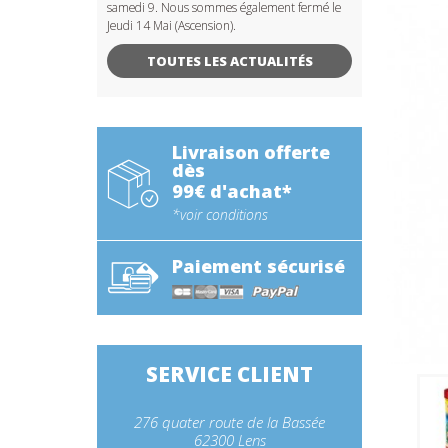
samedi 9. Nous sommes également fermé le
Jeudi 14 Mai (Ascension).
TOUTES LES ACTUALITÉS
Livraison offerte
dès
99€ d'achat*
*voir conditions
Paiement sécurisé
SERVICE CLIENT
276 quater route de la Bassée
62300 Lens