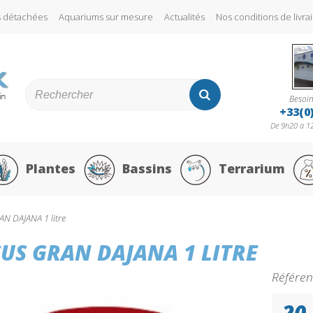
s détachées
Aquariums sur mesure
Actualités
Nos conditions de liv
Besoin
+33(0
De 9h20 à 12
Plantes
Bassins
Terrarium
N DAJANA 1 litre
CUS GRAN DAJANA 1 LITRE
Référen
20,