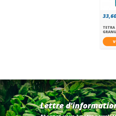
33,60
TETRA
GRANUL
V
Lettre d'informatio