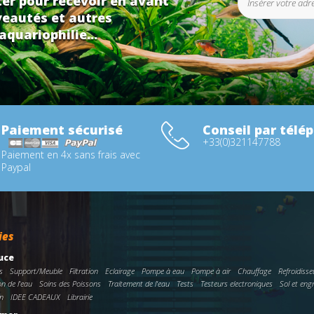
er pour recevoir en avant
eautés et autres
aquariophilie...
Paiement sécurisé
Conseil par télé
+33(0)321147788
Paiement en 4x sans frais avec
Paypal
ies
uce
s
Support/Meuble
Filtration
Eclairage
Pompe à eau
Pompe à air
Chauffage
Refroidisse
on de l'eau
Soins des Poissons
Traitement de l'eau
Tests
Testeurs electroniques
Sol et eng
n
IDEE CADEAUX
Librairie