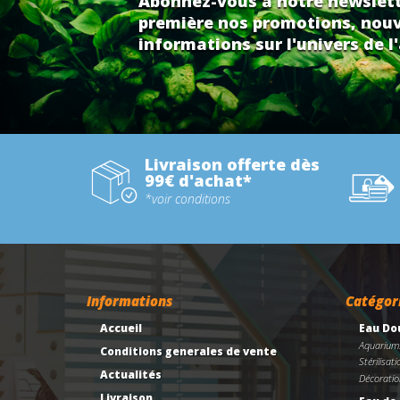
Abonnez-vous à notre newslett
première nos promotions, nouv
informations sur l'univers de l'
Livraison offerte dès
99€ d'achat*
*voir conditions
Informations
Catégor
Accueil
Eau Do
Aquarium
Conditions generales de vente
Stérilisati
Actualités
Décoratio
Livraison