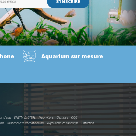
S’INSCRIRE
phone
Aquarium sur mesure
ur d'eau
EHEIM DIGITAL
Nourriture
Osmose
CO2
rais
Matériel d'automatisation
Tuyauterie et raccords
Entretien