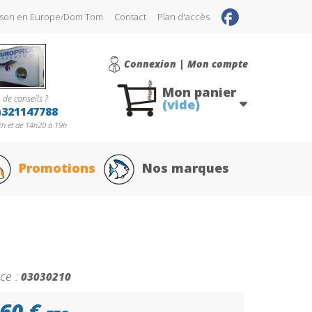
raison en Europe/Dom Tom
Contact
Plan d'accès
Connexion | Mon compte
Mon panier
 de conseils ?
(vide)
)321147788
h et de 14h20 à 19h
Promotions
Nos marques
ce :
03030210
60 €