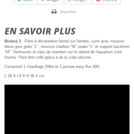
Imprimer
EN SAVOIR PLUS
Biobox 2
: Filtre à décantation fermé sur l'arrière. Livré avec mousse
bleue gros grain "L", mousse charbon "M",ouate "L" et support bactérien
"M". Ventouses et clips de maintien sur le rebord de l'aquarium sont
fournis. Peut être collé grâce à de la colle silicone.
Comprend 1 chauffage 200w et 1 pompe easy flux 600.
L 28 X l 9 X H 36.4 cm