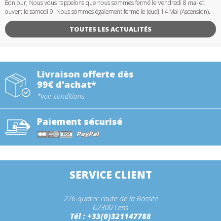
Bonjour, Nous vous rappelons que nous sommes fermé le Vendredi 8 mai et
ouvert le samedi 9. Nous sommes également fermé le Jeudi 14 Mai (Ascension).
TOUTES LES ACTUALITÉS
Livraison offerte dès
99€ d'achat*
*voir conditions
Paiement sécurisé
SERVICE CLIENT
276 quater route de la Bassée
62300 Lens
Tél : +33(0)321147788