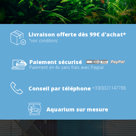
Livraison offerte dès 99€ d'achat*
*voir conditions
Paiement sécurisé
Paiement en 4x sans frais avec Paypal
Conseil par téléphone
+33(0)321147788
Aquarium sur mesure