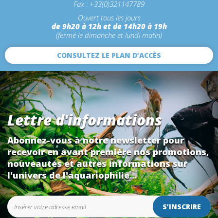
Fax : +33(0)321147789
Ouvert tous les jours
de 9h20 à 12h et de 14h20 à 19h
(fermé le dimanche et lundi matin)
CONSULTEZ LE PLAN D’ACCÈS
Lettre d'informations
Abonnez-vous à notre newsletter pour
recevoir en avant première nos promotions,
nouveautés et autres informations sur
l'univers de l'aquariophilie...
S’INSCRIRE