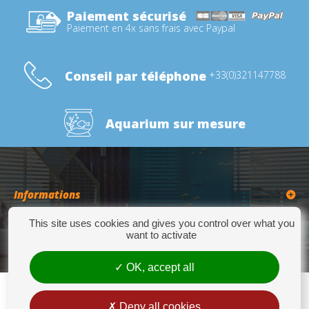
Paiement sécurisé
Paiement en 4x sans frais avec Paypal
Conseil par téléphone
+33(0)321147788
Aquarium sur mesure
Informations
This site uses cookies and gives you control over what you
Catégories
want to activate
OK, accept all
Deny all cookies