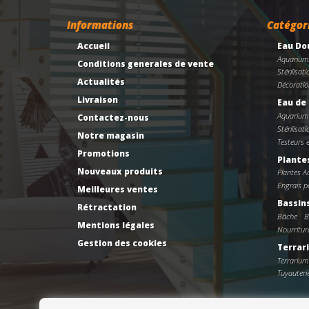
Informations
Catégor
Accueil
Eau Do
Aquarium
Conditions generales de vente
Stérilisati
Actualités
Décoratio
Livraison
Eau de
Aquarium
Contactez-nous
Stérilisati
Notre magasin
Testeurs 
Promotions
Plante
Nouveaux produits
Plantes 
Engrais po
Meilleures ventes
Bassin
Rétractation
Bâche
B
Mentions légales
Nourritur
Gestion des cookies
Terrar
Terrarium
Tuyauteri