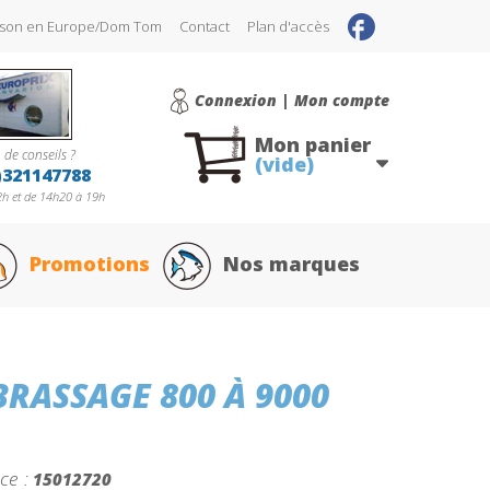
raison en Europe/Dom Tom
Contact
Plan d'accès
Connexion | Mon compte
Mon panier
 de conseils ?
(vide)
)321147788
h et de 14h20 à 19h
Promotions
Nos marques
BRASSAGE 800 À 9000
ce :
15012720