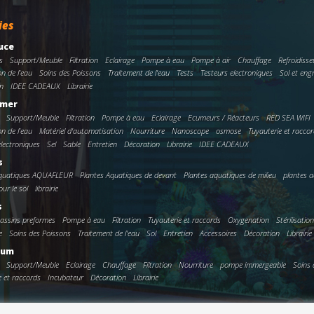
ies
uce
s
Support/Meuble
Filtration
Eclairage
Pompe à eau
Pompe à air
Chauffage
Refroidisse
on de l'eau
Soins des Poissons
Traitement de l'eau
Tests
Testeurs electroniques
Sol et eng
n
IDEE CADEAUX
Librairie
 mer
Support/Meuble
Filtration
Pompe à eau
Eclairage
Ecumeurs / Réacteurs
RED SEA WIFI
on de l'eau
Matériel d'automatisation
Nourriture
Nanoscope
osmose
Tuyauterie et racco
electroniques
Sel
Sable
Entretien
Décoration
Librairie
IDEE CADEAUX
s
Aquatiques AQUAFLEUR
Plantes Aquatiques de devant
Plantes aquatiques de milieu
plantes a
ur le sol
librairie
s
assins preformes
Pompe à eau
Filtration
Tuyauterie et raccords
Oxygenation
Stérilisatio
e
Soins des Poissons
Traitement de l'eau
Sol
Entretien
Accessoires
Décoration
Librairie
ium
Support/Meuble
Eclairage
Chauffage
Filtration
Nourriture
pompe immergeable
Soins 
e et raccords
Incubateur
Décoration
Librairie