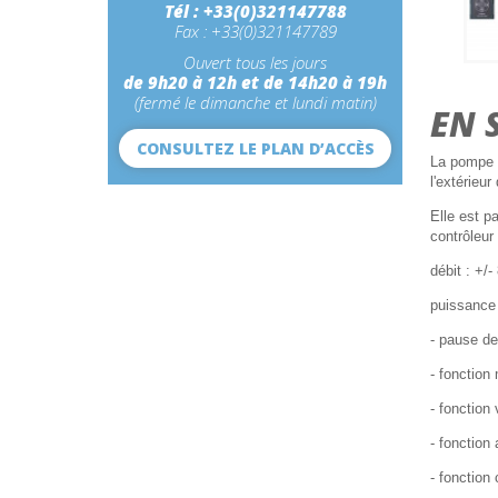
Tél : +33(0)321147788
Fax : +33(0)321147789
Ouvert tous les jours
de 9h20 à 12h et de 14h20 à 19h
(fermé le dimanche et lundi matin)
EN 
CONSULTEZ LE PLAN D’ACCÈS
La pompe
l'extérieu
Elle est p
contrôleur
débit : +/-
puissance
- pause de
- fonction
- fonction
- fonction 
- fonction