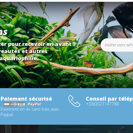
ns
er pour recevoir en avant
eautés et autres
aquariophilie...
Paiement sécurisé
Conseil par télé
+33(0)321147788
Paiement en 4x sans frais avec
Paypal