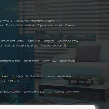
ur d'eau
EHEIM DIGITAL
Nourriture
Osmose
CO2
rais
Matériel d'automatisation
Tuyauterie et raccords
Entretien
RedSea Reef Control
Pompe à air
Chauffage
Refroidisseur d'eau
rds
Soins des Poissons et coraux
Traitement de l'eau
Tests
quatiques de fond
Plantes in vitro
BioArt
CO2
Engrais liquide
n de l'eau
Chauffage
Matériel d'automatisation
Illuminations
IDEE CADEAUX
des tortues/reptiles
Traitement de l'eau
Sol
Entretien
Accessoires