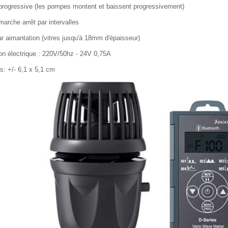
 progressive (les pompes montent et baissent progressivement)
marche arrêt par intervalles
ar aimantation (vitres jusqu'à 18mm d'épaisseur)
on électrique : 220V/50hz - 24V 0,75A
: +/- 6,1 x 5,1 cm