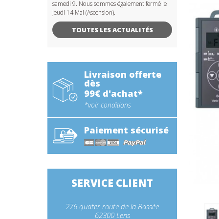
samedi 9. Nous sommes également fermé le
Jeudi 14 Mai (Ascension).
TOUTES LES ACTUALITÉS
Livraison offerte
dès
99€ d'achat*
*voir conditions
Paiement sécurisé
SERVICE CLIENT
276 quater route de la Bassée
62300 Lens