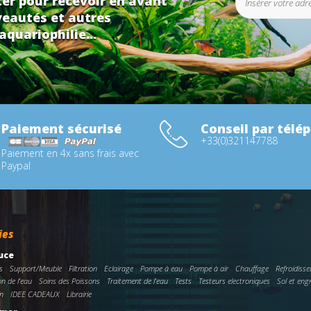
er pour recevoir en avant
eautés et autres
aquariophilie...
Paiement sécurisé
Conseil par télé
+33(0)321147788
Paiement en 4x sans frais avec
Paypal
ies
uce
s
Support/Meuble
Filtration
Eclairage
Pompe à eau
Pompe à air
Chauffage
Refroidisse
on de l'eau
Soins des Poissons
Traitement de l'eau
Tests
Testeurs electroniques
Sol et eng
n
IDEE CADEAUX
Librairie