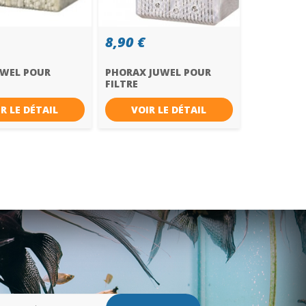
8,90 €
UWEL POUR
PHORAX JUWEL POUR
FILTRE
T/COMPACT H
COMPACT/COMPACT H
R LE DÉTAIL
VOIR LE DÉTAIL