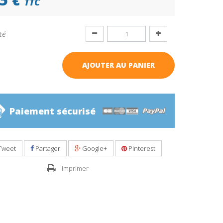
TTC
té
AJOUTER AU PANIER
Paiement sécurisé
Tweet
Partager
Google+
Pinterest
Imprimer