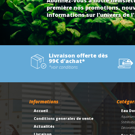
Abonnez-vous à notre newslett
première nos promotions, nouv
informations sur l'univers de l'
Livraison offerte dès
99€ d'achat*
*voir conditions
Informations
Catégor
Accueil
Eau Do
Aquarium
Conditions generales de vente
Stérilisati
Actualités
Décoratio
Livraison