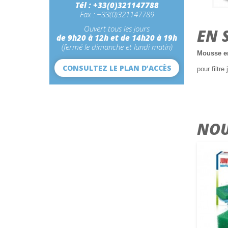
Tél : +33(0)321147788
Fax : +33(0)321147789
Ouvert tous les jours
EN 
de 9h20 à 12h et de 14h20 à 19h
(fermé le dimanche et lundi matin)
Mousse en
CONSULTEZ LE PLAN D’ACCÈS
pour filtr
NOU