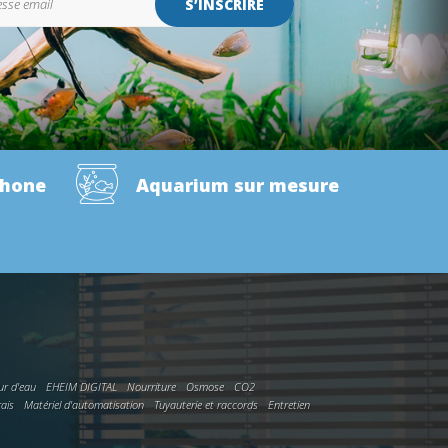
S’INSCRIRE
phone
Aquarium sur mesure
ur d'eau
EHEIM DIGITAL
Nourriture
Osmose
CO2
rais
Matériel d'automatisation
Tuyauterie et raccords
Entretien