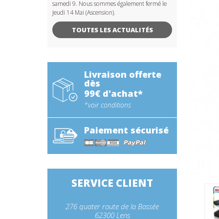
samedi 9. Nous sommes également fermé le
Jeudi 14 Mai (Ascension).
TOUTES LES ACTUALITÉS
Livraison offerte
dès
99€ d'achat*
*voir conditions
Paiement sécurisé
SERVICE CLIENT
276 quater route de la Bassée
62300 Lens