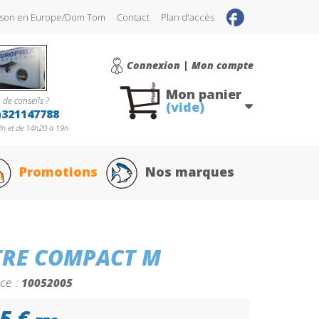
raison en Europe/Dom Tom
Contact
Plan d'accès
Connexion | Mon compte
Mon panier
 de conseils ?
(vide)
)321147788
h et de 14h20 à 19h
Promotions
Nos marques
TRE COMPACT M
ce :
10052005
5 €