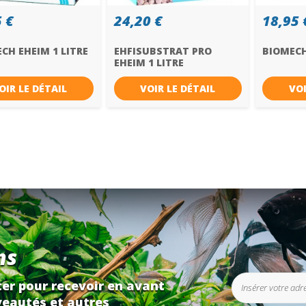
 €
24,20 €
18,95 
CH EHEIM 1 LITRE
EHFISUBSTRAT PRO
BIOMECH
EHEIM 1 LITRE
OIR LE DÉTAIL
VOIR LE DÉTAIL
VOI
ns
er pour recevoir en avant
eautés et autres