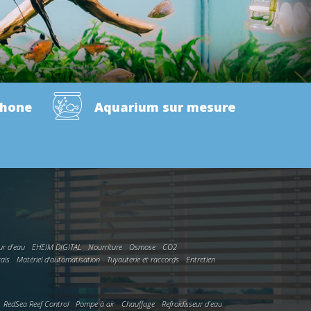
phone
Aquarium sur mesure
ur d'eau
EHEIM DIGITAL
Nourriture
Osmose
CO2
rais
Matériel d'automatisation
Tuyauterie et raccords
Entretien
RedSea Reef Control
Pompe à air
Chauffage
Refroidisseur d'eau