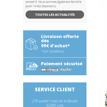
samedi 9. Nous sommes également fermé le
Jeudi 14 Mai (Ascension).
TOUTES LES ACTUALITÉS
Livraison offerte
dès
99€ d'achat*
*voir conditions
Paiement sécurisé
SERVICE CLIENT
276 quater route de la Bassée
62300 Lens