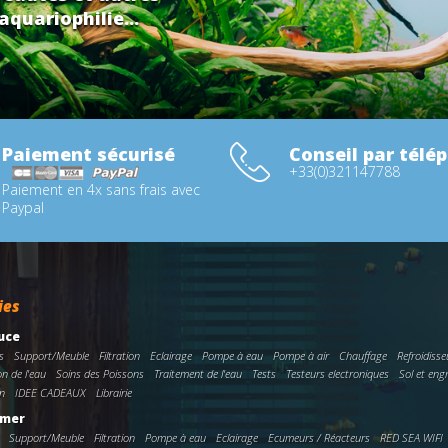
aquariophilie...
Paiement sécurisé
Conseil par télé
+33(0)321147788
Paiement en 4x sans frais avec
Paypal
ies
uce
s
Support/Meuble
Filtration
Eclairage
Pompe à eau
Pompe à air
Chauffage
Refroidisse
on de l'eau
Soins des Poissons
Traitement de l'eau
Tests
Testeurs electroniques
Sol et eng
n
IDEE CADEAUX
Librairie
 mer
Support/Meuble
Filtration
Pompe à eau
Eclairage
Ecumeurs / Réacteurs
RED SEA WIFI