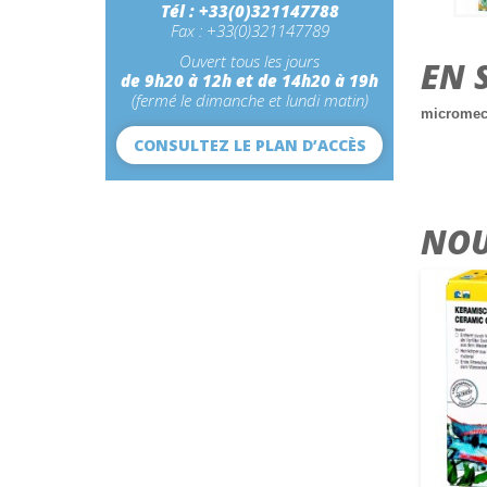
Tél : +33(0)321147788
Fax : +33(0)321147789
Ouvert tous les jours
EN 
de 9h20 à 12h et de 14h20 à 19h
(fermé le dimanche et lundi matin)
microme
CONSULTEZ LE PLAN D’ACCÈS
NOU