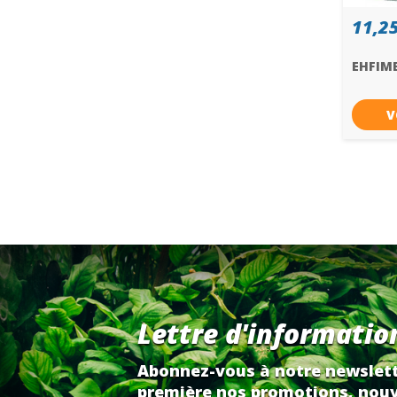
11,25
EHFIME
V
Lettre d'informatio
Abonnez-vous à notre newslett
première nos promotions, nouv