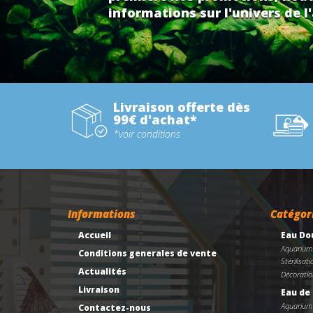
informations sur l'univers de l'
Livraison offerte dès
99€ d'achat*
*voir conditions
Informations
Catégor
Accueil
Eau Do
Aquarium
Conditions generales de vente
Stérilisati
Actualités
Décoratio
Livraison
Eau de
Aquarium
Contactez-nous