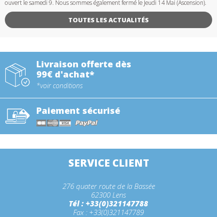
ouvert le samedi 9. Nous sommes également fermé le Jeudi 14 Mai (Ascension).
TOUTES LES ACTUALITÉS
Livraison offerte dès
99€ d'achat*
*voir conditions
Paiement sécurisé
SERVICE CLIENT
276 quater route de la Bassée
62300 Lens
Tél : +33(0)321147788
Fax : +33(0)321147789