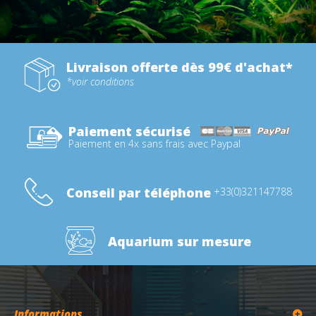
Livraison offerte dès 99€ d'achat*
*voir conditions
Paiement sécurisé
Paiement en 4x sans frais avec Paypal
Conseil par téléphone
+33(0)321147788
Aquarium sur mesure
Informations