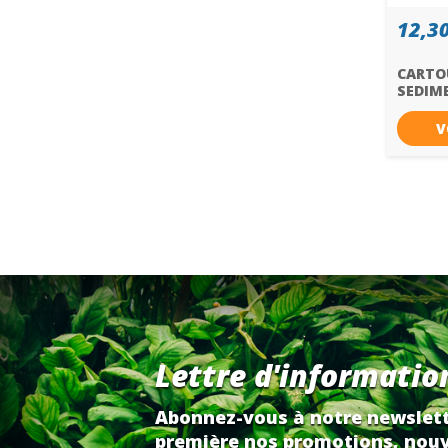
12,30
CARTO
SEDIM
AIP...
V
Lettre d'informatio
Abonnez-vous à notre newslett
première nos promotions, nouv