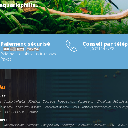
aquariophilie...
Paiement sécurisé
Conseil par télé
+33(0)321147788
Paiement en 4x sans frais avec
Paypal
ies
uce
s
Support/Meuble
Filtration
Eclairage
Pompe à eau
Pompe à air
Chauffage
Refroidisse
on de l'eau
Soins des Poissons
Traitement de l'eau
Tests
Testeurs electroniques
Sol et eng
n
IDEE CADEAUX
Librairie
 mer
Support/Meuble
Filtration
Pompe à eau
Eclairage
Ecumeurs / Réacteurs
RED SEA WIFI