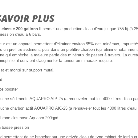
SAVOIR PLUS
classic 200 gallons
Il permet une production d'eau d'eau jusque 755 l/j (à 25
ression d'eau à 6 bars.
r est un appareil permettant d'éliminer environ 95% des minéraux, impuretés
s un préfiltre sédiment, puis dans un préfiltre charbon (qui élimine notamment 
e qui empêche la majeure partie des minéraux de passer à travers. La duret
ariophilie, il convient d'augmenter la teneur en minéraux requise.
let et monté sur support mural.
d :
pe booster
ouche sédiments AQUAPRO AIP-25 (a renouveler tout les 4000 litres d'eau p
ouche charbon actif AQUAPRO AIC-25 (a renouveler tout les 4000 litres d'eau
brane d'osmose Aquapro 200gpd
h basse pression
rd permettant de se brancher sur une arrivée d'eau de type robinet de jardin ou