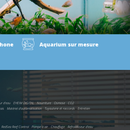
phone
Aquarium sur mesure
ur d'eau
EHEIM DIGITAL
Nourriture
Osmose
CO2
rais
Matériel d'automatisation
Tuyauterie et raccords
Entretien
RedSea Reef Control
Pompe à air
Chauffage
Refroidisseur d'eau