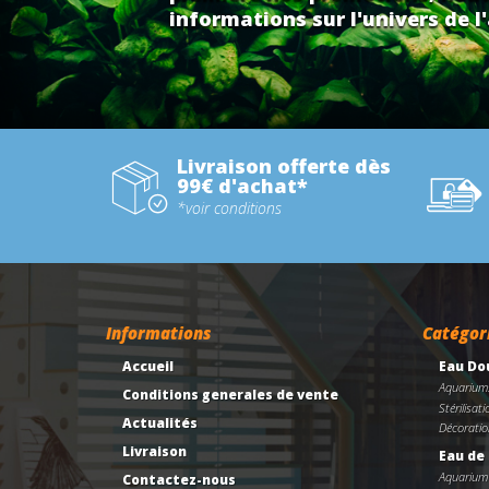
informations sur l'univers de l'
Livraison offerte dès
99€ d'achat*
*voir conditions
Informations
Catégor
Accueil
Eau Do
Aquarium
Conditions generales de vente
Stérilisati
Actualités
Décoratio
Livraison
Eau de
Aquarium
Contactez-nous