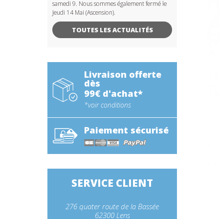
samedi 9. Nous sommes également fermé le
Jeudi 14 Mai (Ascension).
TOUTES LES ACTUALITÉS
Livraison offerte
dès
99€ d'achat*
*voir conditions
Paiement sécurisé
SERVICE CLIENT
276 quater route de la Bassée
62300 Lens