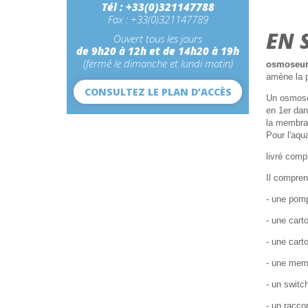
Tél : +33(0)321147788
Fax : +33(0)321147789
EN 
Ouvert tous les jours
de 9h20 à 12h et de 14h20 à 19h
(fermé le dimanche et lundi matin)
osmoseur 
amène la p
CONSULTEZ LE PLAN D’ACCÈS
Un osmoseu
en 1er dan
la membran
Pour l'aqu
livré comp
Il compren
- une pom
- une cart
- une cart
- une mem
- un switc
- un racco