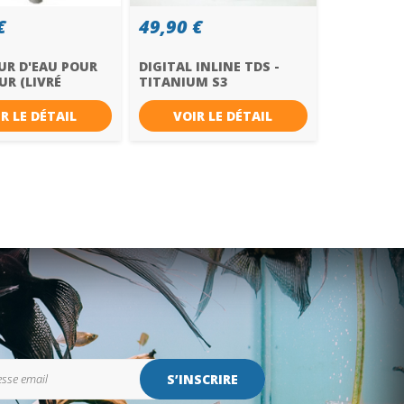
€
49,90 €
R D'EAU POUR
DIGITAL INLINE TDS -
R (LIVRÉ
TITANIUM S3
R LE DÉTAIL
VOIR LE DÉTAIL
S’INSCRIRE