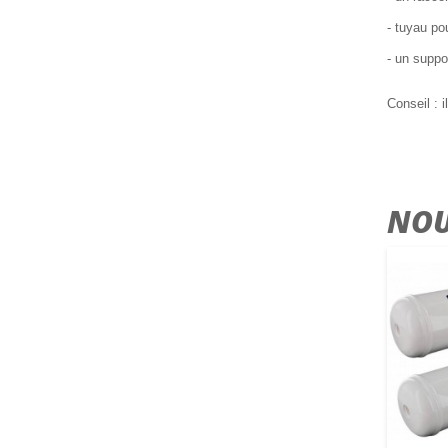
- tuyau po
- un suppo
Conseil : 
NOU