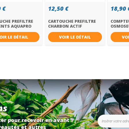
 €
12,50 €
18,90 
UCHE PREFILTRE
CARTOUCHE PREFILTRE
COMPTEU
ENTS AQUAPRO
CHARBON ACTIF
OSMOSEU
AQUAPRO...
SANS...
OIR LE DÉTAIL
VOIR LE DÉTAIL
VOI
ns
er pour recevoir en avant
eautés et autres