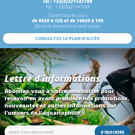
Tél : +33(0)321147788
Fax : +33(0)321147789
Ouvert tous les jours
de 9h20 à 12h et de 14h20 à 19h
(fermé le dimanche et lundi matin)
CONSULTEZ LE PLAN D’ACCÈS
Lettre d'informations
Abonnez-vous à notre newsletter pour
recevoir en avant première nos promotions,
nouveautés et autres informations sur
l'univers de l'aquariophilie...
S’INSCRIRE