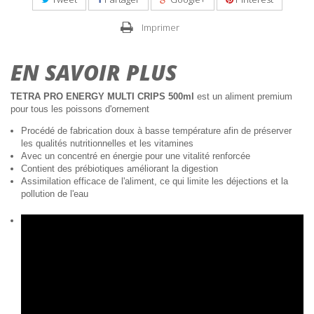
Imprimer
EN SAVOIR PLUS
TETRA PRO ENERGY MULTI CRIPS 500ml
est un aliment premium
pour tous les poissons d'ornement
Procédé de fabrication doux à basse température afin de préserver
les qualités nutritionnelles et les vitamines
Avec un concentré en énergie pour une vitalité renforcée
Contient des prébiotiques améliorant la digestion
Assimilation efficace de l'aliment, ce qui limite les déjections et la
pollution de l'eau