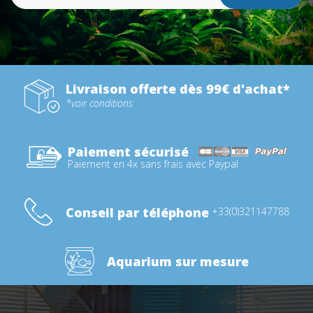
Livraison offerte dès 99€ d'achat*
*voir conditions
Paiement sécurisé
Paiement en 4x sans frais avec Paypal
Conseil par téléphone
+33(0)321147788
Aquarium sur mesure