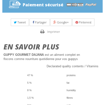
Paiement sécurisé
Tweet
Partager
Google+
Pinterest
Imprimer
EN SAVOIR PLUS
GUPPY GOURMET DAJANA
est un aliment complet en
flocons comme nourriture quotidienne pour vos guppys
Declarated quality contents / Vitamins
47 %
proteins
5 %
fat
8 %
humidity
1,5 %
fibres