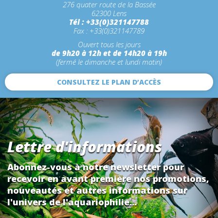
276 quater route de la Bassée
62300 Lens
Tél : +33(0)321147788
Fax : +33(0)321147789
Ouvert tous les jours
de 9h20 à 12h et de 14h20 à 19h
(fermé le dimanche et lundi matin)
CONSULTEZ LE PLAN D’ACCÈS
Lettre d'informations
Abonnez-vous à notre newsletter pour
recevoir en avant première nos promotions,
nouveautés et autres informations sur
l'univers de l'aquariophilie...