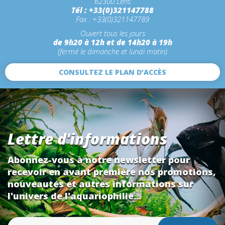
62300 Lens
Tél : +33(0)321147788
Fax : +33(0)321147789
Ouvert tous les jours
de 9h20 à 12h et de 14h20 à 19h
(fermé le dimanche et lundi matin)
CONSULTEZ LE PLAN D’ACCÈS
Lettre d'informations
Abonnez-vous à notre newsletter pour
recevoir en avant première nos promotions,
nouveautés et autres informations sur
l'univers de l'aquariophilie...