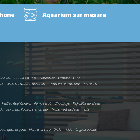
phone
Aquarium sur mesure
ur d'eau
EHEIM DIGITAL
Nourriture
Osmose
CO2
rais
Matériel d'automatisation
Tuyauterie et raccords
Entretien
RedSea Reef Control
Pompe à air
Chauffage
Refroidisseur d'eau
rds
Soins des Poissons et coraux
Traitement de l'eau
Tests
quatiques de fond
Plantes in vitro
BioArt
CO2
Engrais liquide