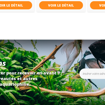
OIR LE DÉTAIL
VOIR LE DÉTAIL
VOI
ns
er pour recevoir en avant
eautés et autres
aquariophilie...