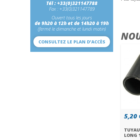
Tél : +33(0)321147788
Fax : +33(0)321147789
Ouvert tous les jours
de 9h20 à 12h et de 14h20 à 19h
(fermé le dimanche et lundi matin)
NOU
CONSULTEZ LE PLAN D’ACCÈS
5,20 
TUYAU
LONG 