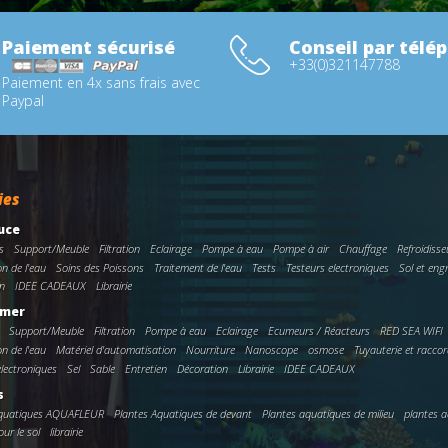
Paiement sécurisé
Conseil par télé
+33(0)321147788
Paiement en 4x sans frais avec
Paypal
ies
uce
s
Support/Meuble
Filtration
Eclairage
Pompe à eau
Pompe à air
Chauffage
Refroidisse
on de l'eau
Soins des Poissons
Traitement de l'eau
Tests
Testeurs electroniques
Sol et eng
n
IDEE CADEAUX
Librairie
 mer
Support/Meuble
Filtration
Pompe à eau
Eclairage
Ecumeurs / Réacteurs
RED SEA WIFI
on de l'eau
Matériel d'automatisation
Nourriture
Nanoscope
osmose
Tuyauterie et racco
electroniques
Sel
Sable
Entretien
Décoration
Librairie
IDEE CADEAUX
s
Aquatiques AQUAFLEUR
Plantes Aquatiques de devant
Plantes aquatiques de milieu
plantes a
ur le sol
librairie