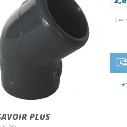
Quanti
SAVOIR PLUS
u pvc Ø25