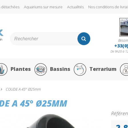
s détachées
Aquariums sur mesure
Actualités
Nos conditions de liv
Besoin
+33(0
De 9h20 à 12
Plantes
Bassins
Terrarium
COUDE A 45° Ø25mm
DE A 45° Ø25MM
Référen
2,8