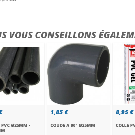
S VOUS CONSEILLONS ÉGALEM
€
1,85 €
8,95 €
 PVC Ø25MM -
COUDE A 90° Ø25MM
COLLE P
1M