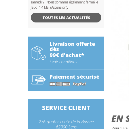
samedi 9. Nous sommes également fermé le
Jeudi 14 Mai (Ascension).
TOUTES LES ACTUALITÉS
Livraison offerte
dès
99€ d'achat*
*voir conditions
Paiement sécurisé
SERVICE CLIENT
EN 
276 quater route de la Bassée
62300 Lens
Pour tuya