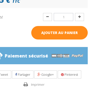
TTC
té
AJOUTER AU PANIER
Paiement sécurisé
Tweet
Partager
Google+
Pinterest
Imprimer