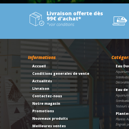
Livraison offerte dès
99€ d'achat*
*voir conditions
Informations
Catégor
Accueil
Eau Do
Aquarium
Conditions generales de vente
Stérilisati
Actualités
Décoratio
Livraison
Eau de
Aquarium
Contactez-nous
Stérilisati
Notre magasin
Testeurs 
Promotions
Plante
Nouveaux produits
Plantes 
Engrais po
Meilleures ventes