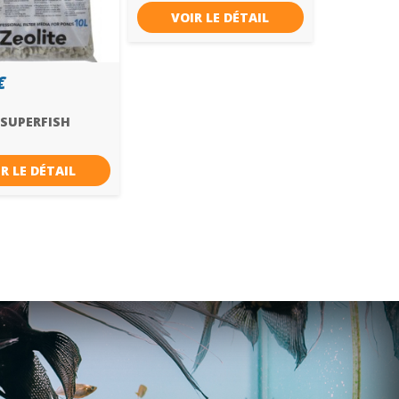
VOIR LE DÉTAIL
€
 SUPERFISH
S
R LE DÉTAIL