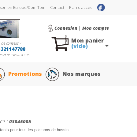
raison en Europe/Dom Tom
Contact
Plan d'accès
Connexion | Mon compte
Mon panier
 de conseils ?
(vide)
)321147788
h et de 14h20 à 19h
Promotions
Nos marques
ce :
03045005
ttants pour tous les poissons de bassin