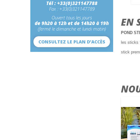
Tél : +33(0)321147788
Fax : +33(0)321147789
Ouvert tous les jours
EN 
de 9h20 à 12h et de 14h20 à 19h
(fermé le dimanche et lundi matin)
POND ST
CONSULTEZ LE PLAN D’ACCÈS
les sticks 
stick pre
NOU