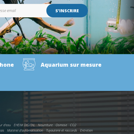
S’INSCRIRE
phone
Aquarium sur mesure
ur d'eau
EHEIM DIGITAL
Nourriture
Osmose
CO2
rais
Matériel d'automatisation
Tuyauterie et raccords
Entretien