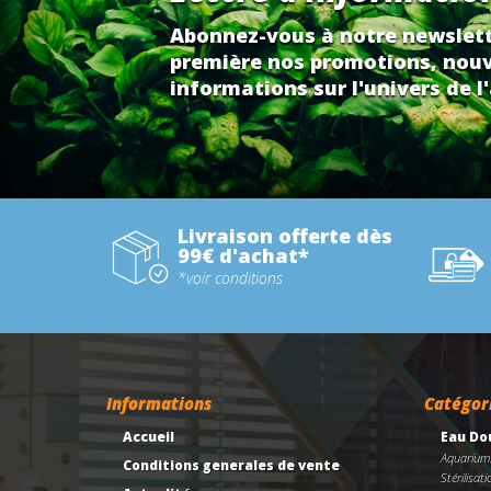
Abonnez-vous à notre newslett
première nos promotions, nouv
informations sur l'univers de l'
Livraison offerte dès
99€ d'achat*
*voir conditions
Informations
Catégor
Accueil
Eau Do
Aquarium
Conditions generales de vente
Stérilisati