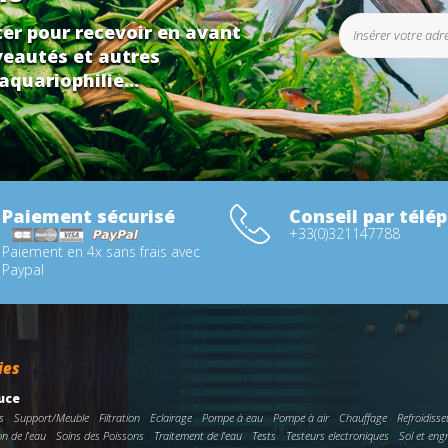
er pour recevoir en avant
eautés et autres
aquariophilie...
Paiement sécurisé
Conseil par télé
+33(0)321147788
Paiement en 4x sans frais avec
Paypal
ies
uce
s
Support/Meuble
Filtration
Eclairage
Pompe à eau
Pompe à air
Chauffage
Refroidisse
on de l'eau
Soins des Poissons
Traitement de l'eau
Tests
Testeurs electroniques
Sol et eng