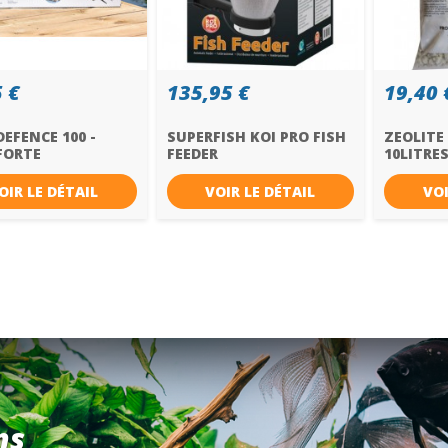
 €
135,95 €
19,40 
EFENCE 100 -
SUPERFISH KOI PRO FISH
ZEOLITE
FORTE
FEEDER
10LITRE
OIR LE DÉTAIL
VOIR LE DÉTAIL
VOI
ns