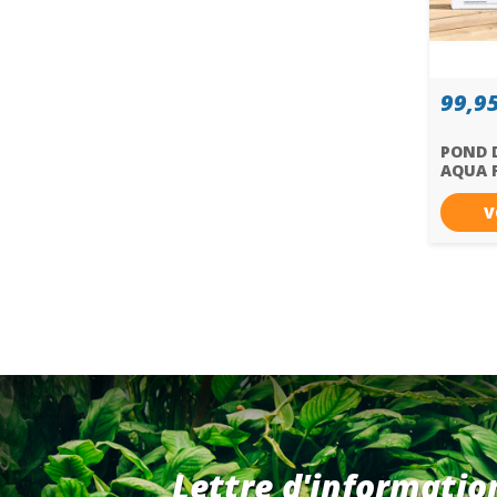
99,95
POND D
AQUA 
V
Lettre d'informatio