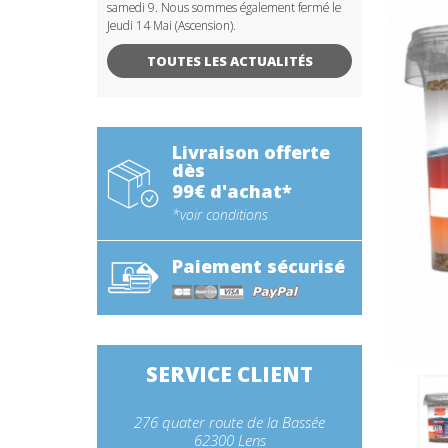
samedi 9. Nous sommes également fermé le
Jeudi 14 Mai (Ascension).
TOUTES LES ACTUALITÉS
Livraison offerte
dès
99€ d'achat*
*voir conditions
Paiement sécurisé
SERVICE CLIENT
276 quater route de la Bassée
62300 Lens