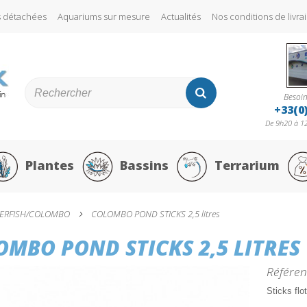
s détachées
Aquariums sur mesure
Actualités
Nos conditions de liv
Besoin
+33(0
De 9h20 à 12
Plantes
Bassins
Terrarium
ERFISH/COLOMBO
COLOMBO POND STICKS 2,5 litres
OMBO POND STICKS 2,5 LITRES
Référen
Sticks flo