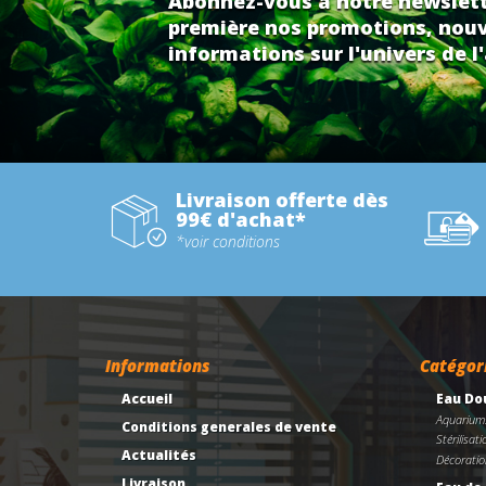
Abonnez-vous à notre newslett
première nos promotions, nouv
informations sur l'univers de l'
Livraison offerte dès
99€ d'achat*
*voir conditions
Informations
Catégor
Accueil
Eau Do
Aquarium
Conditions generales de vente
Stérilisati
Actualités
Décoratio
Livraison