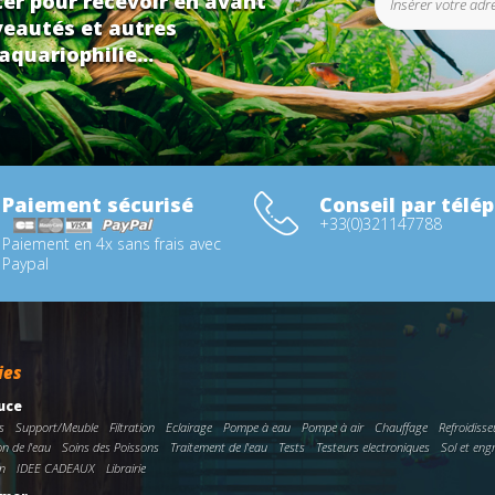
er pour recevoir en avant
eautés et autres
aquariophilie...
Paiement sécurisé
Conseil par télé
+33(0)321147788
Paiement en 4x sans frais avec
Paypal
ies
uce
s
Support/Meuble
Filtration
Eclairage
Pompe à eau
Pompe à air
Chauffage
Refroidisse
on de l'eau
Soins des Poissons
Traitement de l'eau
Tests
Testeurs electroniques
Sol et eng
n
IDEE CADEAUX
Librairie