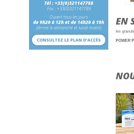
Tél : +33(0)321147788
Fax : +33(0)321147789
Ouvert tous les jours
EN 
de 9h20 à 12h et de 14h20 à 19h
(fermé le dimanche et lundi matin)
les granulé
CONSULTEZ LE PLAN D’ACCÈS
POWER P
NOU