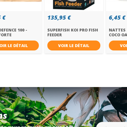
 €
135,95 €
6,45 €
EFENCE 100 -
SUPERFISH KOI PRO FISH
NATTES 
FORTE
FEEDER
COCO OA
OIR LE DÉTAIL
VOIR LE DÉTAIL
VOI
ns