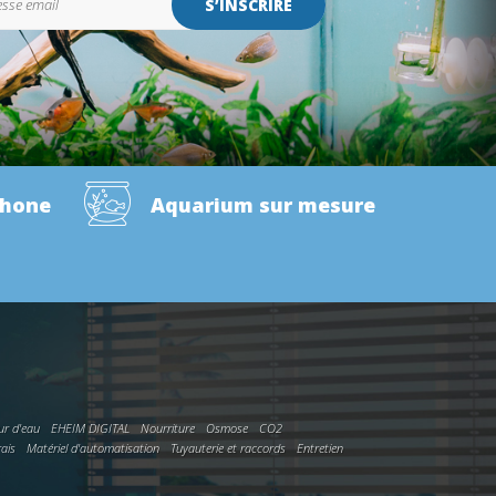
S’INSCRIRE
phone
Aquarium sur mesure
ur d'eau
EHEIM DIGITAL
Nourriture
Osmose
CO2
rais
Matériel d'automatisation
Tuyauterie et raccords
Entretien