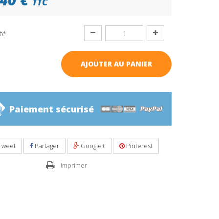
TTC
té
AJOUTER AU PANIER
Paiement sécurisé
Tweet
Partager
Google+
Pinterest
Imprimer