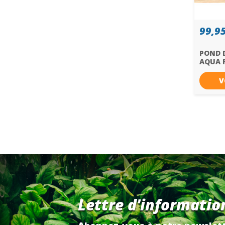
99,95
POND D
AQUA 
V
Lettre d'informatio