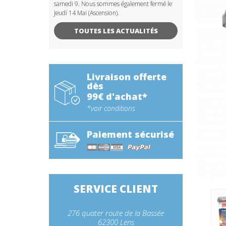
samedi 9. Nous sommes également fermé le
Jeudi 14 Mai (Ascension).
TOUTES LES ACTUALITÉS
Livraison offerte
dès
99€ d'achat*
*voir conditions
Paiement sécurisé
SERVICE CLIENT
276 quater route de la Bassée
62300 Lens