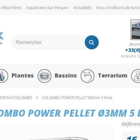
s détachées
Aquariums sur mesure
Actualités
Nos conditions de liv
Besoin
+33(0
De 9h20 à 12
Plantes
Bassins
Terrarium
ERFISH/COLOMBO
COLOMBO POWER PELLET Ø3mm 5 litres
OMBO POWER PELLET Ø3MM 5 L
Référen
16,