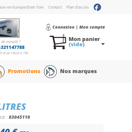
raison en Europe/Dom Tom
Contact
Plan d'accès
Connexion | Mon compte
Mon panier
 de conseils ?
(vide)
)321147788
h et de 14h20 à 19h
Promotions
Nos marques
ITRES
ce :
03045110
40 €