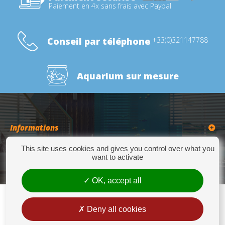
Paiement en 4x sans frais avec Paypal
Conseil par téléphone
+33(0)321147788
Aquarium sur mesure
Informations
This site uses cookies and gives you control over what you
Catégories
want to activate
OK, accept all
Deny all cookies
Europrix