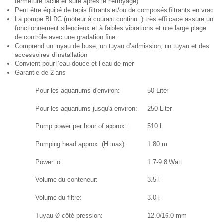
fermeture facile et sûre après le nettoyage)
Peut être équipé de tapis ﬁltrants et/ou de composés ﬁltrants en vrac
La pompe BLDC (moteur à courant continu..) très efﬁ cace assure un
fonctionnement silencieux et à faibles vibrations et une large plage
de contrôle avec une gradation ﬁne
Comprend un tuyau de buse, un tuyau d’admission, un tuyau et des
accessoires d’installation
Convient pour l’eau douce et l’eau de mer
Garantie de 2 ans
Pour les aquariums d'environ:
50 Liter
Pour les aquariums jusqu'à environ:
250 Liter
Pump power per hour of approx.:
510 l
Pumping head approx. (H max):
1.80 m
Power to:
1.7-9.8 Watt
Volume du conteneur:
3.5 l
Volume du filtre:
3.0 l
Tuyau Ø côté pression:
12.0/16.0 mm