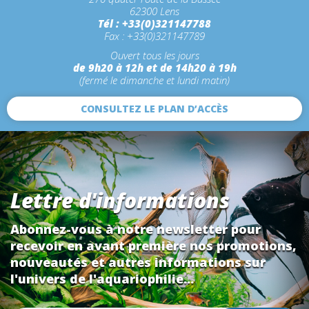
62300 Lens
Tél : +33(0)321147788
Fax : +33(0)321147789
Ouvert tous les jours
de 9h20 à 12h et de 14h20 à 19h
(fermé le dimanche et lundi matin)
CONSULTEZ LE PLAN D’ACCÈS
Lettre d'informations
Abonnez-vous à notre newsletter pour
recevoir en avant première nos promotions,
nouveautés et autres informations sur
l'univers de l'aquariophilie...