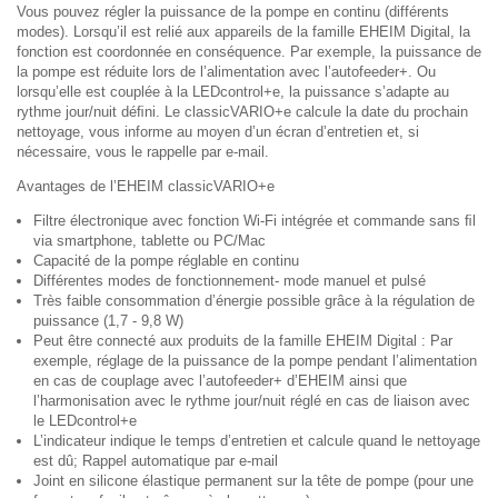
Vous pouvez régler la puissance de la pompe en continu (différents
modes). Lorsqu’il est relié aux appareils de la famille EHEIM Digital, la
fonction est coordonnée en conséquence. Par exemple, la puissance de
la pompe est réduite lors de l’alimentation avec l’autofeeder+. Ou
lorsqu’elle est couplée à la LEDcontrol+e, la puissance s’adapte au
rythme jour/nuit déﬁni. Le classicVARIO+e calcule la date du prochain
nettoyage, vous informe au moyen d’un écran d’entretien et, si
nécessaire, vous le rappelle par e-mail.
Avantages de l’EHEIM classicVARIO+e
Filtre électronique avec fonction Wi-Fi intégrée et commande sans ﬁl
via smartphone, tablette ou PC/Mac
Capacité de la pompe réglable en continu
Différentes modes de fonctionnement- mode manuel et pulsé
Très faible consommation d’énergie possible grâce à la régulation de
puissance (1,7 - 9,8 W)
Peut être connecté aux produits de la famille EHEIM Digital : Par
exemple, réglage de la puissance de la pompe pendant l’alimentation
en cas de couplage avec l’autofeeder+ d’EHEIM ainsi que
l’harmonisation avec le rythme jour/nuit réglé en cas de liaison avec
le LEDcontrol+e
L’indicateur indique le temps d’entretien et calcule quand le nettoyage
est dû; Rappel automatique par e-mail
Joint en silicone élastique permanent sur la tête de pompe (pour une