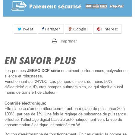
Paiement sécurisé
Tweet
Partager
Google+
Pinterest
Imprimer
EN SAVOIR PLUS
Les pompes
JEBAO
DCP
série
combinent performances, polyvalence,
silence et robustesse.
Fonctionnant sur
24VDC
,
ces pompes
utilisent
de moins 50%
d'électricité que d'autres
pompes
submersibles
, ce qui signifie
aussi
moins de
transfert de chaleur
!
Contrôle electronique
:
Elle dispose d'un
contrôleur
permettant un réglage de puissance 30 à
100%, par pas de 1%
. Une fois le réglage de puissance de puissance
effectué, l'affichage digital bascule automatiquement vers la vue de
consommation électrique instantanée en W.
Bouton d'arrêt/marche de fonctionnement. En cas d'arrêt, la pompe se