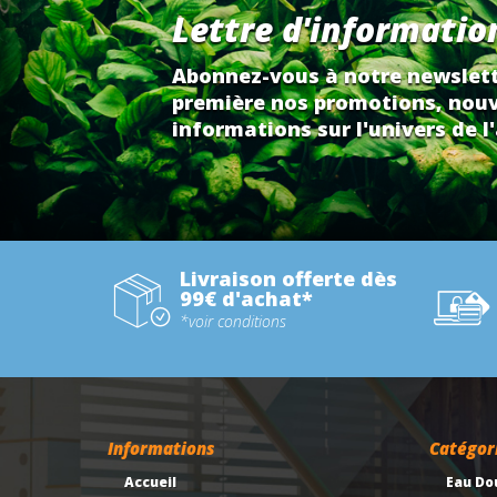
Lettre d'informatio
Abonnez-vous à notre newslett
première nos promotions, nouv
informations sur l'univers de l'
Livraison offerte dès
99€ d'achat*
*voir conditions
Informations
Catégor
Accueil
Eau Do