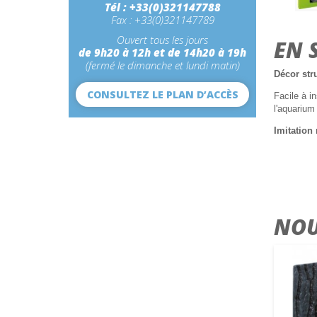
Tél : +33(0)321147788
Fax : +33(0)321147789
Ouvert tous les jours
EN 
de 9h20 à 12h et de 14h20 à 19h
(fermé le dimanche et lundi matin)
Décor str
CONSULTEZ LE PLAN D’ACCÈS
Facile à in
l'aquarium 
Imitation
NOU