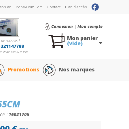
raison en Europe/Dom Tom
Contact
Plan d'accès
Connexion | Mon compte
Mon panier
 de conseils ?
(vide)
)321147788
h et de 14h20 à 19h
Promotions
Nos marques
55CM
ce :
16021705
00 €