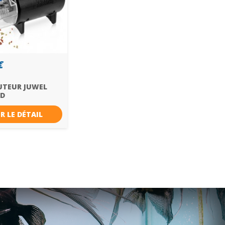
€
UTEUR JUWEL
ED
R LE DÉTAIL