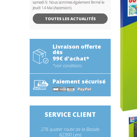
samedi 9. Nous sommes également fermé le
Jeudi 14 Mai (Ascension).
TOUTES LES ACTUALITÉS
Livraison offerte
dès
99€ d'achat*
*voir conditions
Paiement sécurisé
SERVICE CLIENT
276 quater route de la Bassée
62300 Lens