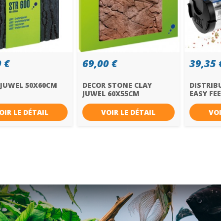
 €
69,00 €
39,35 
 JUWEL 50X60CM
DECOR STONE CLAY
DISTRIB
JUWEL 60X55CM
EASY FE
OIR LE DÉTAIL
VOIR LE DÉTAIL
VOI