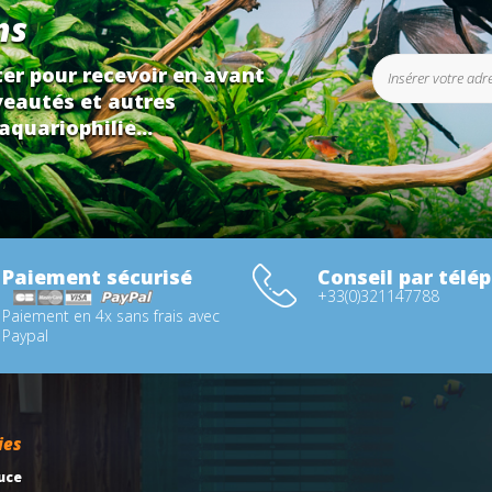
ns
er pour recevoir en avant
eautés et autres
aquariophilie...
Paiement sécurisé
Conseil par télé
+33(0)321147788
Paiement en 4x sans frais avec
Paypal
ies
uce