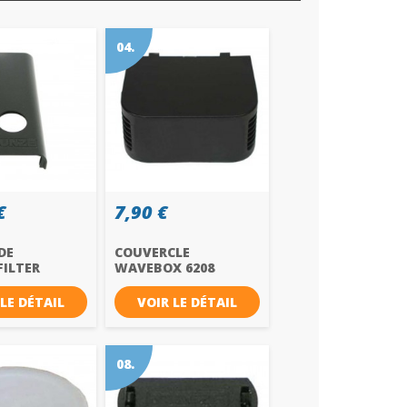
04.
€
7,90 €
DE
COUVERCLE
ILTER
WAVEBOX 6208
08 REF...
TUNZE REF 6208.130
 LE DÉTAIL
VOIR LE DÉTAIL
08.