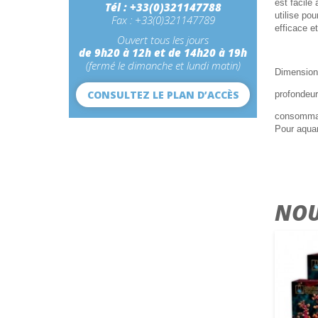
est facile
Tél : +33(0)321147788
utilise po
Fax : +33(0)321147789
efficace e
Ouvert tous les jours
de 9h20 à 12h et de 14h20 à 19h
(fermé le dimanche et lundi matin)
Dimension
CONSULTEZ LE PLAN D’ACCÈS
profondeu
consommat
Pour aquar
NOU