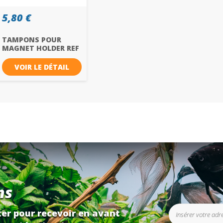
5,80 €
TAMPONS POUR
MAGNET HOLDER REF
6200.509
VOIR LE DÉTAIL
ns
er pour recevoir en avant