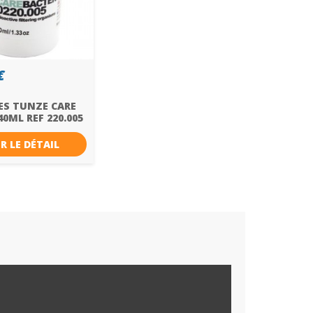
€
ES TUNZE CARE
0ML REF 220.005
R LE DÉTAIL