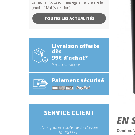
samedi 9. Nous sommes également fermé le
Jeudi 14 Mai (Ascension).
TOUTES LES ACTUALITÉS
Livraison offerte
dès
99€ d'achat*
*voir conditions
Paiement sécurisé
SERVICE CLIENT
EN 
276 quater route de la Bassée
Comline 
62300 Lens