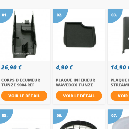
01.
02.
03.
26,90 €
4,90 €
14,90 
CORPS D ECUMEUR
PLAQUE INFERIEUR
PLAQUE 
TUNZE 9004 REF
WAVEBOX TUNZE
STREAMF
3162.100
6208 REF...
TUNZE 62
VOIR LE DÉTAIL
VOIR LE DÉTAIL
VOIR
05.
06.
07.