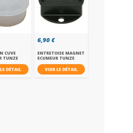
6,90 €
N CUVE
ENTRETOISE MAGNET
R TUNZE
ECUMEUR TUNZE
 3166.050
9004 REF...
 LE DÉTAIL
VOIR LE DÉTAIL