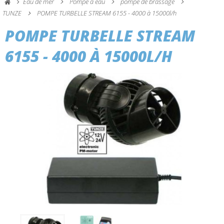
Eau de mer
Pompe à eau
pompe de brassage
TUNZE
POMPE TURBELLE STREAM 6155 - 4000 à 15000l/h
POMPE TURBELLE STREAM
6155 - 4000 À 15000L/H